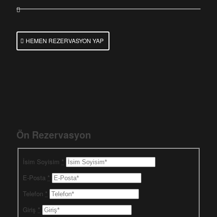
HEMEN REZERVASYON YAP
Ön Rezervasyon
İsim Soyisim
*
E-Posta
*
Telefon
*
Giriş
*